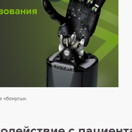
 «бонусы».
одействие с пациен