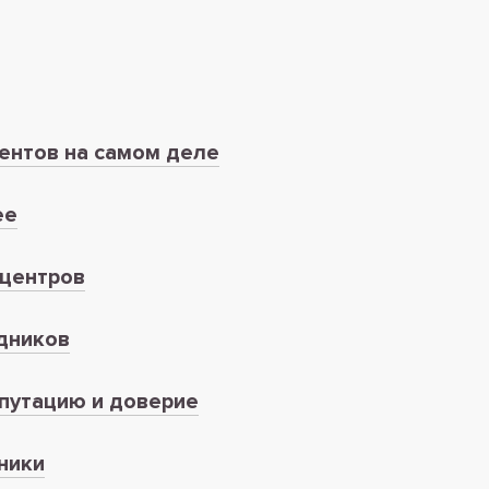
ентов на самом деле
ее
дцентров
дников
епутацию и доверие
ники