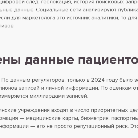
цифровой след: геолокация, история поисковых зап
ьные данные. Социальные сети анализируют публика
ли для маркетолога это источник аналитики, то дл
ивов.
ны данные пациенто
По данным регуляторов, только в 2024 году было з
ллионов записей и личной информации. По оценкам о
змеряется миллиардами записей.
инские учреждения входят в число приоритетных це
ормация — медицинские карты, биометрия, паспортны
нформации — это не просто репутационный риск. Это